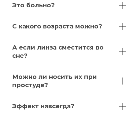
Это больно?
С какого возраста можно?
А если линза сместится во
сне?
Услуги
Можно ли носить их при
Диагностика и прием у врача
Лазерная коррекция зрения
простуде?
Хирургическое лечение катаракты
Хирургическая коррекция зрения ФИОЛ
Эффект навсегда?
Подбор ночных линз
Лечение кератоконуса
Лазерная коагуляция сетчатки
Циклоскопия
Витреоретинальная хирургия