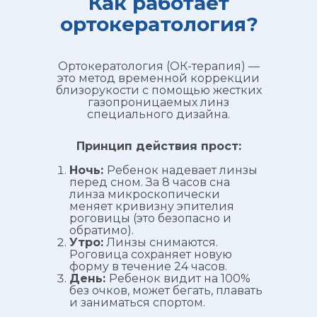
Как работает
ортокератология?
Ортокератология (ОК-терапия) —
это метод временной коррекции
близорукости с помощью жестких
газопроницаемых линз
специального дизайна.
Принцип действия прост:
Ночь:
Ребенок надевает линзы
перед сном. За 8 часов сна
линза микроскопически
меняет кривизну эпителия
роговицы (это безопасно и
обратимо).
Утро:
Линзы снимаются.
Роговица сохраняет новую
форму в течение 24 часов.
День:
Ребенок видит на 100%
без очков, может бегать, плавать
и заниматься спортом.